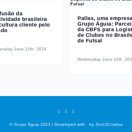
ifusão da
Pallas, uma empres
tividade brasileira
Grupo Águia: Parcei
ultura cliente pelo
da CBFS para Logíst
ndo
de Clubes no Brasile
de Futsal
esday June 12th, 2024
Wednesday June 12th, 20
© Grupo Águia 2023
|
Developed with
by
Zero2Criativa