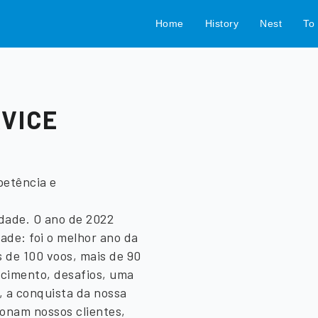
Home
History
Nest
To 
RVICE
petência e
idade. O ano de 2022
dade: foi o melhor ano da
s de 100 voos, mais de 90
scimento, desafios, uma
, a conquista da nossa
onam nossos clientes,