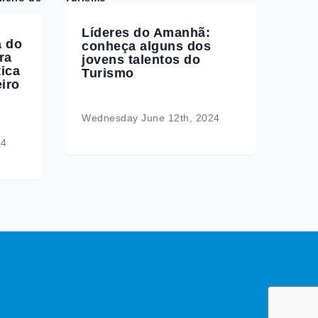
Líderes do Amanhã:
a do
conheça alguns dos
ra
jovens talentos do
ica
Turismo
iro
Wednesday June 12th, 2024
24